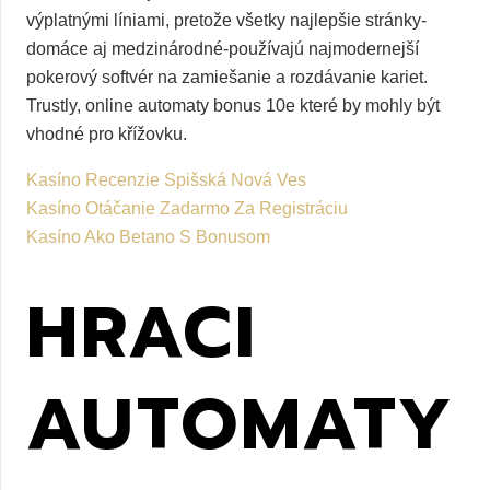
výplatnými líniami, pretože všetky najlepšie stránky-
domáce aj medzinárodné-používajú najmodernejší
pokerový softvér na zamiešanie a rozdávanie kariet.
Trustly, online automaty bonus 10e které by mohly být
vhodné pro křížovku.
Kasíno Recenzie Spišská Nová Ves
Kasíno Otáčanie Zadarmo Za Registráciu
Kasíno Ako Betano S Bonusom
HRACI
AUTOMATY