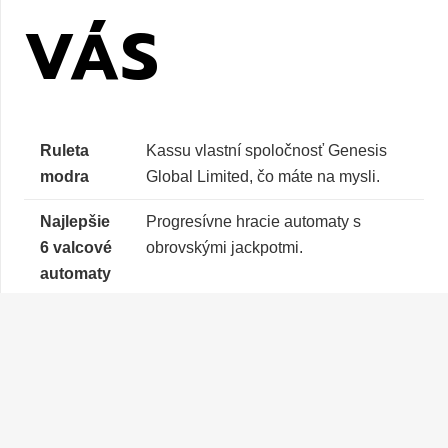
VÁS
Ruleta
Kassu vlastní spoločnosť Genesis
modra
Global Limited, čo máte na mysli.
Najlepšie
Progresívne hracie automaty s
6 valcové
obrovskými jackpotmi.
automaty
online
Automaty
Kombinovali dokonalý dizajn so
s rtp 99
špeciálnymi možnosťami, ktoré
percent
môžete hrať o skutočné peniaze v
online
mobilných kasínach.