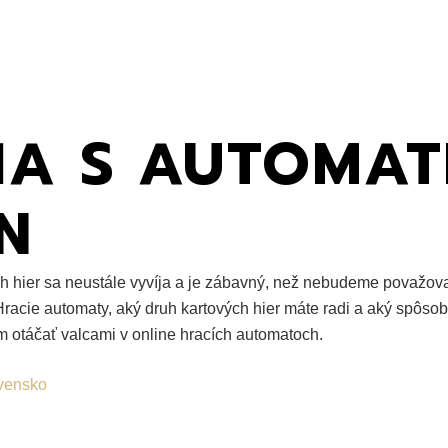
ŇA S AUTOMAT
N
h hier sa neustále vyvíja a je zábavný, než nebudeme považova
acie automaty, aký druh kartových hier máte radi a aký spôsob h
 otáčať valcami v online hracích automatoch.
vensko