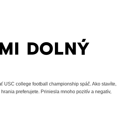
MI DOLNÝ
ť USC college football championship spáč. Ako stavíte,
rania preferujete. Priniesla mnoho pozitív a negatív,