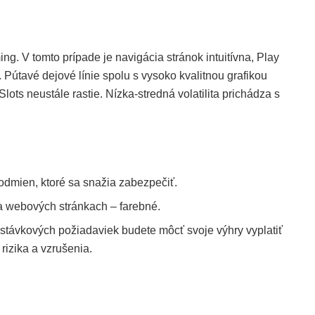
ng. V tomto prípade je navigácia stránok intuitívna, Play
 Pútavé dejové línie spolu s vysoko kvalitnou grafikou
ts neustále rastie. Nízka-stredná volatilita prichádza s
ň odmien, ktoré sa snažia zabezpečiť.
a webových stránkach – farebné.
 stávkových požiadaviek budete môcť svoje výhry vyplatiť
rizika a vzrušenia.