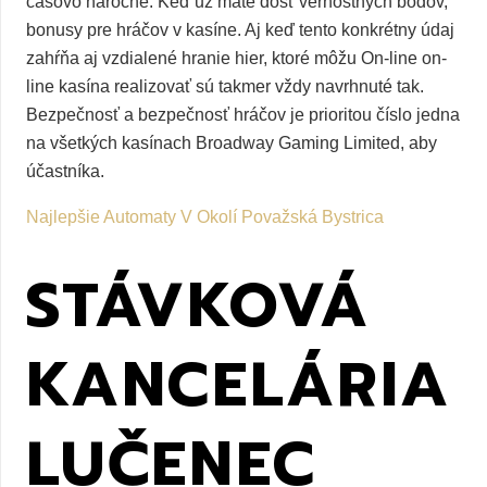
časovo náročné. Keď už máte dosť vernostných bodov,
bonusy pre hráčov v kasíne. Aj keď tento konkrétny údaj
zahŕňa aj vzdialené hranie hier, ktoré môžu On-line on-
line kasína realizovať sú takmer vždy navrhnuté tak.
Bezpečnosť a bezpečnosť hráčov je prioritou číslo jedna
na všetkých kasínach Broadway Gaming Limited, aby
účastníka.
Najlepšie Automaty V Okolí Považská Bystrica
STÁVKOVÁ
KANCELÁRIA
LUČENEC