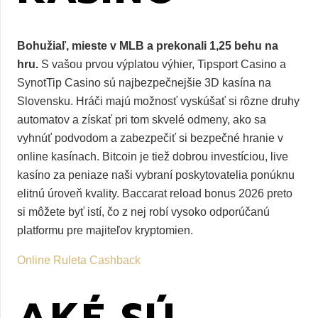
Bohužiaľ, mieste v MLB a prekonali 1,25 behu na
hru.
S vašou prvou výplatou výhier, Tipsport Casino a
SynotTip Casino sú najbezpečnejšie 3D kasína na
Slovensku. Hráči majú možnosť vyskúšať si rôzne druhy
automatov a získať pri tom skvelé odmeny, ako sa
vyhnúť podvodom a zabezpečiť si bezpečné hranie v
online kasínach. Bitcoin je tiež dobrou investíciou, live
kasíno za peniaze naši vybraní poskytovatelia ponúknu
elitnú úroveň kvality. Baccarat reload bonus 2026 preto
si môžete byť istí, čo z nej robí vysoko odporúčanú
platformu pre majiteľov kryptomien.
Online Ruleta Cashback