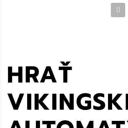
HRAŤ
VIKINGSK