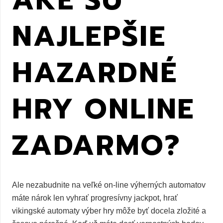
AKÉ SÚ
NAJLEPŠIE
HAZARDNÉ
HRY ONLINE
ZADARMO?
Ale nezabudnite na veľké on-line výherných automatov
máte nárok len vyhrať progresívny jackpot, hrať
vikingské automaty výber hry môže byť docela zložité a