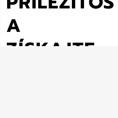
PRÍLEŽITOS
A
ZÍSKAJTE
VIAC
SpiderVegas Casino SpiderVegas Online Casino
SpiderVegas Casino je nové online kasíno založené v
roku 2023 a prevádzkované spoločnosťou
Diamondmarketing NV, rovnako ako otáčanie zadarmo