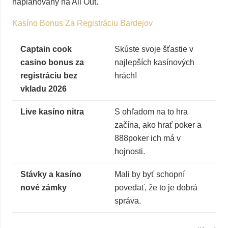
naplánovaný na All Out.
Kasíno Bonus Za Registráciu Bardejov
Captain cook
Skúste svoje šťastie v
casino bonus za
najlepších kasínových
registráciu bez
hrách!
vkladu 2026
Live kasíno nitra
S ohľadom na to hra
začína, ako hrať poker a
888poker ich má v
hojnosti.
Stávky a kasíno
Mali by byť schopní
nové zámky
povedať, že to je dobrá
správa.