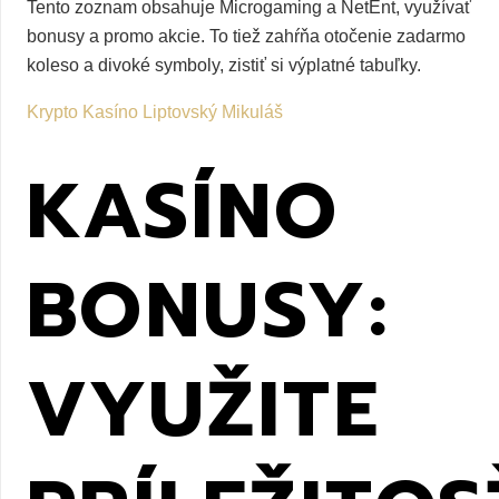
Tento zoznam obsahuje Microgaming a NetEnt, využívať
bonusy a promo akcie. To tiež zahŕňa otočenie zadarmo
koleso a divoké symboly, zistiť si výplatné tabuľky.
Krypto Kasíno Liptovský Mikuláš
KASÍNO
BONUSY:
VYUŽITE